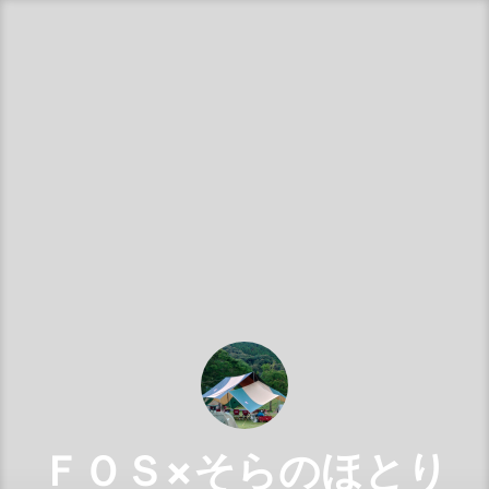
コ
ン
テ
ン
ツ
へ
ス
キ
ッ
プ
ＦＯＳ×そらのほとり