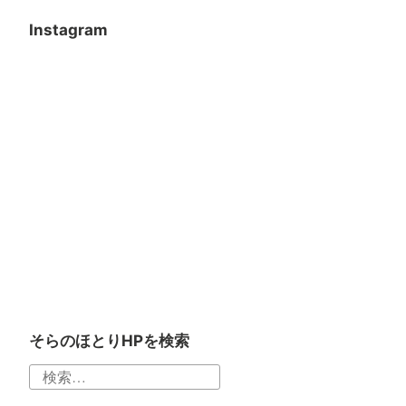
Instagram
月
限
月
夜
り
夜
の
な
の
キ
い
キ
ャ
「い
ャ
久
雨
台
ン
ま」
ン
し
の
風
プ
へ
プ
ぶ
中
通
フ
フ
り
で
過
ァ
ァ
の
も、
の
イ
イ
青
い
中、
ヤ
ヤ
空。
え、
そ
そらのほとりHPを検索
ー。
ー。
気
雨
ら
オ
素
検
持
の
の
カ
敵
索: