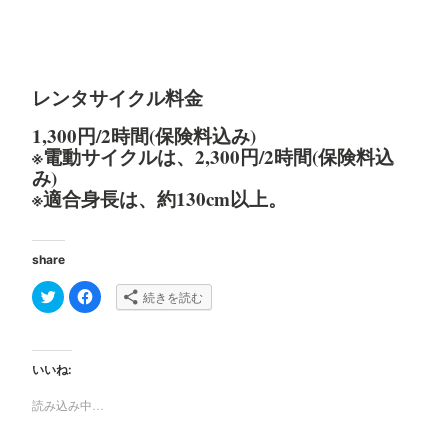
レンタサイクル料金
1,300円/2時間(保険料込み)
※電動サイクルは、2,300円/2時間(保険料込
み)
※適合身長は、約130cm以上。
share
ク
F
続きを読む
リ
a
ッ
c
ク
e
し
b
て
o
T
o
いいね:
w
k
i
で
t
共
読み込み中…
t
有
e
す
r
る